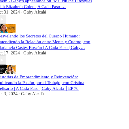
hem - Gaby’s appearance on ‘Ms. FitOne Lifestyles
ith Elizabeth Colen | A Cada Paso …
ct 31, 2024
Gaby Alcalá
•
esvelando los Secretos del Cuerpo Humano:
ntendiendo la Relación entre Mente y Cuerpo, con
arianela Castés Boscán | A Cada Paso | Gaby…
ct 17, 2024
Gaby Alcalá
•
istorias de Emprendimiento y Reinvención:
ultivando la Pasión por el Trabajo, con Cristina
elisario | A Cada Paso | Gaby Alcala │EP 70
ct 3, 2024
Gaby Alcalá
•