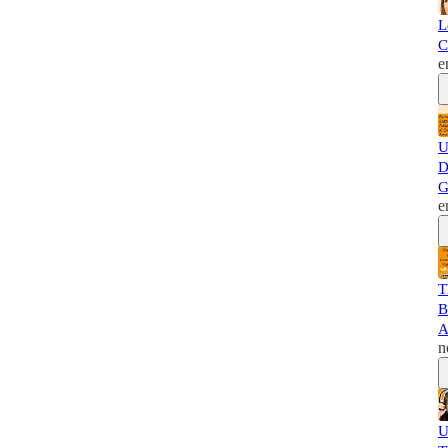
L
C
e
U
D
G
e
T
B
A
n
U