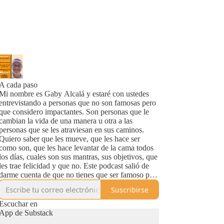
A cada paso
Mi nombre es Gaby Alcalá y estaré con ustedes
entrevistando a personas que no son famosas pero
que considero impactantes. Son personas que le
cambian la vida de una manera u otra a las
personas que se les atraviesan en sus caminos.
Quiero saber que les mueve, que les hace ser
como son, que les hace levantar de la cama todos
los días, cuales son sus mantras, sus objetivos, que
les trae felicidad y que no. Este podcast salió de
darme cuenta de que no tienes que ser famoso para
impactar vidas…o mejor dicho que la definición
Suscribirse
de "famoso" puede ser otra. This is a hybrid
podcast (English/Spanish).
Escuchar en
App de Substack
This podcast explores the lives of individuals who