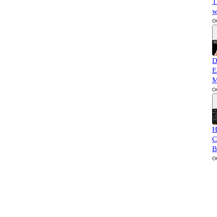
T
w
o
D
E
M
o
H
C
B
o