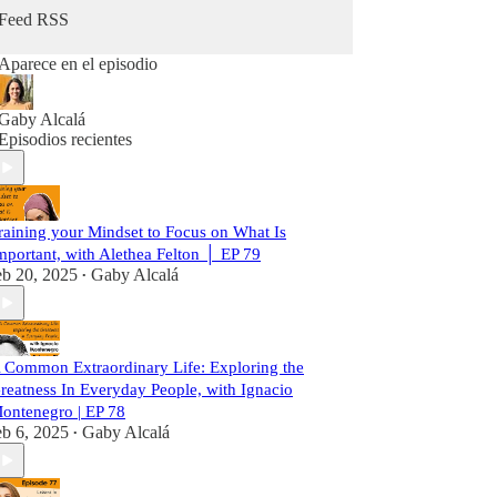
may not be famous but make a significant
Feed RSS
difference in their communities—the so-called
unsung heroes.
Aparece en el episodio
Gaby Alcalá
Episodios recientes
raining your Mindset to Focus on What Is
mportant, with Alethea Felton │ EP 79
eb 20, 2025
Gaby Alcalá
•
 Common Extraordinary Life: Exploring the
reatness In Everyday People, with Ignacio
ontenegro | EP 78
eb 6, 2025
Gaby Alcalá
•