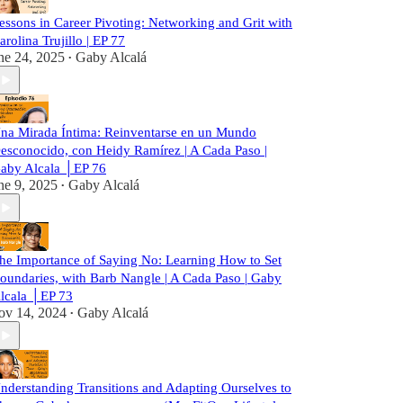
essons in Career Pivoting: Networking and Grit with
arolina Trujillo | EP 77
ne 24, 2025
Gaby Alcalá
•
na Mirada Íntima: Reinventarse en un Mundo
esconocido, con Heidy Ramírez | A Cada Paso |
aby Alcala │EP 76
ne 9, 2025
Gaby Alcalá
•
he Importance of Saying No: Learning How to Set
oundaries, with Barb Nangle | A Cada Paso | Gaby
lcala │EP 73
ov 14, 2024
Gaby Alcalá
•
nderstanding Transitions and Adapting Ourselves to