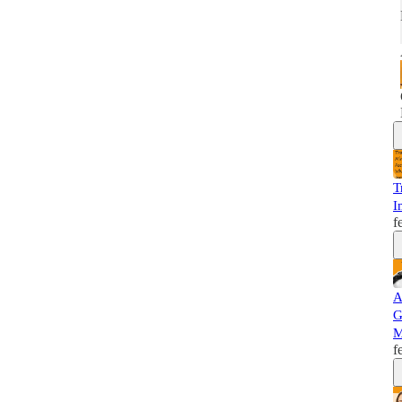
T
I
f
A
G
M
f