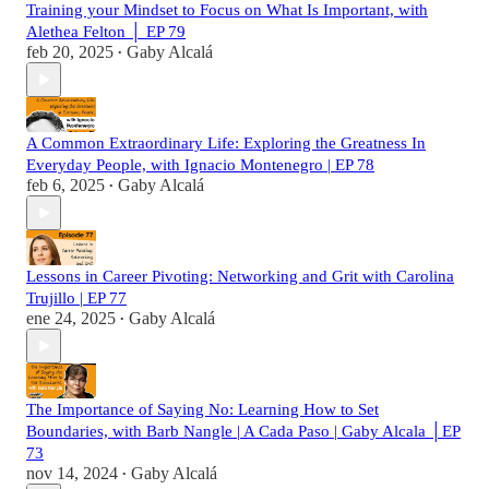
Training your Mindset to Focus on What Is Important, with
Alethea Felton │ EP 79
feb 20, 2025
Gaby Alcalá
•
A Common Extraordinary Life: Exploring the Greatness In
Everyday People, with Ignacio Montenegro | EP 78
feb 6, 2025
Gaby Alcalá
•
Lessons in Career Pivoting: Networking and Grit with Carolina
Trujillo | EP 77
ene 24, 2025
Gaby Alcalá
•
The Importance of Saying No: Learning How to Set
Boundaries, with Barb Nangle | A Cada Paso | Gaby Alcala │EP
73
nov 14, 2024
Gaby Alcalá
•