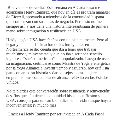
¡Bienvenidos de vuelta! Esta semana en A Cada Paso me
acompaña Heidy Ramirez, que hoy en día es program manager
de EforAll, apoyando a miembros de la comunidad hispana
que comienzan con sus ideas de negocio. Pero esto no fue
siempre así, y nos tiene una historia interesantísima de primera
mano sobre inmigración y resiliencia en USA.
Heidy llegó a USA hace 9 años con un plan en mente. Pero al
llegar y entender la situación de los inmigrantes en
Norteamérica se dio cuenta que iba a tener que trabajar
muchísimo y reinventarse; y que no iba a ser nada sencillo
lograr ese “sueño americano” tan popularizado. Luego de usar
su imaginación, certificarse como Maestra de Yoga y energética
por la Yoga Alliance e invertir tiempo y esfuerzo, hoy está lista
para contarnos su historia y dar consejos a otras mujeres
emprendedoras con la meta de alcanzar el éxito en los Estados
Unidos.
No te pierdas esta conversación sobre resiliencia y reinvención;
desafíos que aún tiene la comunidad hispana en Boston y
USA; consejos para un cambio radical en tu vida aunque hayan
inconvenientes; ¡y mucho más!
¡Gracias a Heidy Ramirez por ser invitada en A Cada Paso!