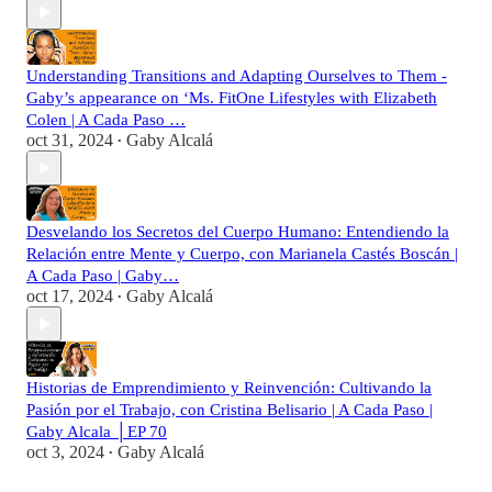
Understanding Transitions and Adapting Ourselves to Them -
Gaby’s appearance on ‘Ms. FitOne Lifestyles with Elizabeth
Colen | A Cada Paso …
oct 31, 2024
Gaby Alcalá
•
Desvelando los Secretos del Cuerpo Humano: Entendiendo la
Relación entre Mente y Cuerpo, con Marianela Castés Boscán |
A Cada Paso | Gaby…
oct 17, 2024
Gaby Alcalá
•
Historias de Emprendimiento y Reinvención: Cultivando la
Pasión por el Trabajo, con Cristina Belisario | A Cada Paso |
Gaby Alcala │EP 70
oct 3, 2024
Gaby Alcalá
•