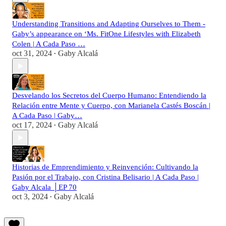
Understanding Transitions and Adapting Ourselves to Them -
Gaby’s appearance on ‘Ms. FitOne Lifestyles with Elizabeth
Colen | A Cada Paso …
oct 31, 2024
Gaby Alcalá
•
Desvelando los Secretos del Cuerpo Humano: Entendiendo la
Relación entre Mente y Cuerpo, con Marianela Castés Boscán |
A Cada Paso | Gaby…
oct 17, 2024
Gaby Alcalá
•
Historias de Emprendimiento y Reinvención: Cultivando la
Pasión por el Trabajo, con Cristina Belisario | A Cada Paso |
Gaby Alcala │EP 70
oct 3, 2024
Gaby Alcalá
•