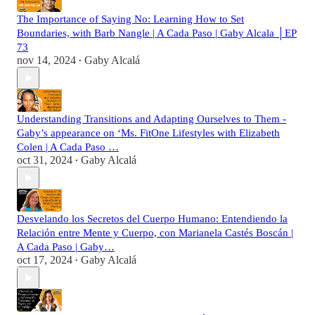
The Importance of Saying No: Learning How to Set
Boundaries, with Barb Nangle | A Cada Paso | Gaby Alcala │EP
73
nov 14, 2024
Gaby Alcalá
•
Understanding Transitions and Adapting Ourselves to Them -
Gaby’s appearance on ‘Ms. FitOne Lifestyles with Elizabeth
Colen | A Cada Paso …
oct 31, 2024
Gaby Alcalá
•
Desvelando los Secretos del Cuerpo Humano: Entendiendo la
Relación entre Mente y Cuerpo, con Marianela Castés Boscán |
A Cada Paso | Gaby…
oct 17, 2024
Gaby Alcalá
•