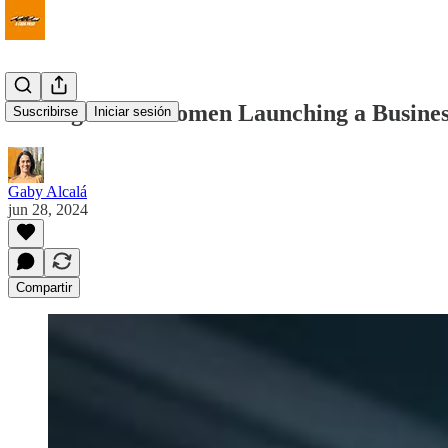
Strategies for Women Launching a Busines
Suscribirse
Iniciar sesión
Gaby Alcalá
jun 28, 2024
Compartir