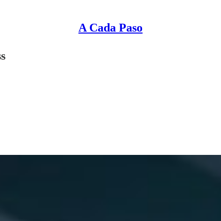
A Cada Paso
s