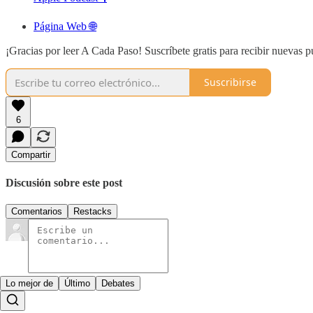
Página Web 🌐
¡Gracias por leer A Cada Paso! Suscríbete gratis para recibir nuevas p
Suscribirse
6
Compartir
Discusión sobre este post
Comentarios
Restacks
Lo mejor de
Último
Debates